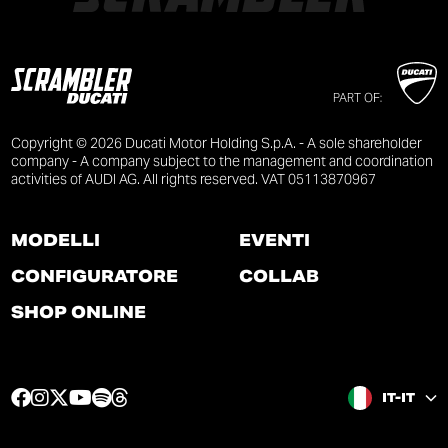
PART OF:
Copyright © 2026 Ducati Motor Holding S.p.A. - A sole shareholder
company - A company subject to the management and coordination
activities of AUDI AG. All rights reserved. VAT 05113870967
MODELLI
EVENTI
CONFIGURATORE
COLLAB
SHOP ONLINE
L
L
L
L
L
L
IT-IT
a
a
a
a
a
a
p
p
p
p
p
p