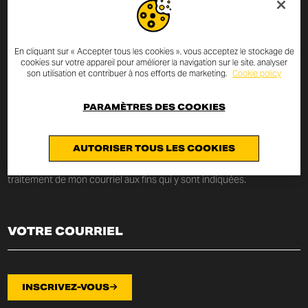
INSCRIVEZ-VOUS À LA
En cliquant sur « Accepter tous les cookies », vous acceptez le stockage de
NEWSLETTER
cookies sur votre appareil pour améliorer la navigation sur le site, analyser
son utilisation et contribuer à nos efforts de marketing.
Cookie policy
Saisissez votre courriel et vous serez toujours informé sur les
PARAMÈTRES DES COOKIES
nouveautés et les promotions Scrambler Ducati.
Je déclare avoir lu la
politique de confidentialité
rédigée au x termes
AUTORISER TOUS LES COOKIES
de l’
art. 13 du Règlement UE 2016/679
sur la protection
des données personnelles (« Règlement ») et je consens au
traitement de mon courriel aux fins qui y sont indiquées.
INSCRIVEZ-VOUS