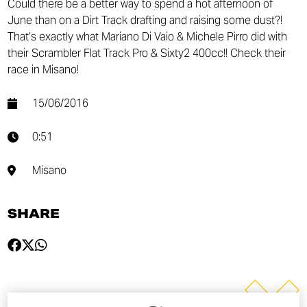
Could there be a better way to spend a hot afternoon of
June than on a Dirt Track drafting and raising some dust?!
That’s exactly what Mariano Di Vaio​ & Michele Pirro​ did with
their Scrambler Flat Track Pro & Sixty2 400cc!! Check their
race in Misano!
15/06/2016
0:51
Misano
SHARE