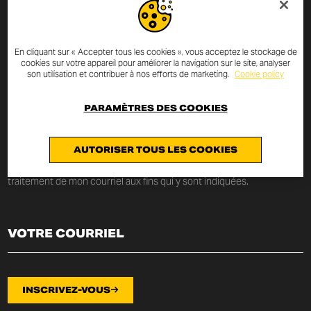
INSCRIVEZ-VOUS À LA
En cliquant sur « Accepter tous les cookies », vous acceptez le stockage de
NEWSLETTER
cookies sur votre appareil pour améliorer la navigation sur le site, analyser
son utilisation et contribuer à nos efforts de marketing.
Cookie policy
Saisissez votre courriel et vous serez toujours informé sur les
PARAMÈTRES DES COOKIES
nouveautés et les promotions Scrambler Ducati.
Je déclare avoir lu la
politique de confidentialité
rédigée au x termes
AUTORISER TOUS LES COOKIES
de l’
art. 13 du Règlement UE 2016/679
sur la protection
des données personnelles (« Règlement ») et je consens au
traitement de mon courriel aux fins qui y sont indiquées.
INSCRIVEZ-VOUS