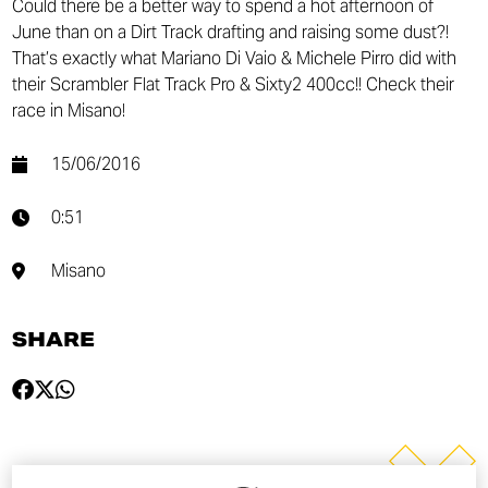
Could there be a better way to spend a hot afternoon of
June than on a Dirt Track drafting and raising some dust?!
That’s exactly what Mariano Di Vaio​ & Michele Pirro​ did with
their Scrambler Flat Track Pro & Sixty2 400cc!! Check their
race in Misano!
15/06/2016
0:51
Misano
SHARE