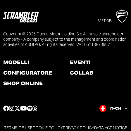
PART OF:
Copyright © 2026 Ducati Motor Holding S.p.A. - A sole shareholder
company - A company subject to the management and coordination
activities of AUDI AG. All rights reserved. VAT 05113870967
MODELLI
EVENTI
CONFIGURATORE
COLLAB
SHOP ONLINE
F
I
T
Y
S
T
IT-CH
a
n
w
o
p
h
c
s
i
u
o
r
e
t
t
t
t
e
TERMS OF USE
COOKIE POLICY
PRIVACY POLICY
DATA ACT NOTICE