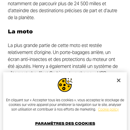
notamment de parcourir plus de 24 500 milles et
d’atteindre des destinations précises de part et d’autre
de la planète.
La moto
La plus grande partie de cette moto est restée
relativement d’origine. Un porte-bagages arrière, un
écran anti-insectes et des protections du moteur ont
été ajoutés. Henry a également installé un système de
vêtement chauffant Gerbing et un chargeur USB
supplémentaire sur le guidon.
Les bagages ont été fournis par Malle London. Malle
En cliquant sur « Accepter tous les cookies », vous acceptez le stockage de
crée de superbes solutions de bagage à utiliser sur la
cookies sur votre appareil pour améliorer la navigation sur le site, analyser
moto, mais pas seulement. La qualité de ces produits
son utilisation et contribuer à nos efforts de marketing.
Cookie policy
ainsi que la conception et les tests et le développement
rigoureux font qu’ils sont parmi les meilleurs du monde.
PARAMÈTRES DES COOKIES