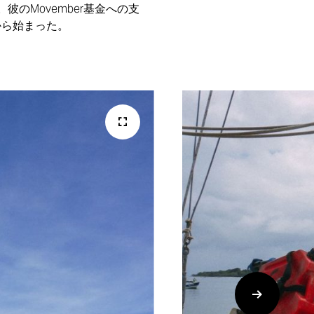
のMovember基金への支
から始まった。