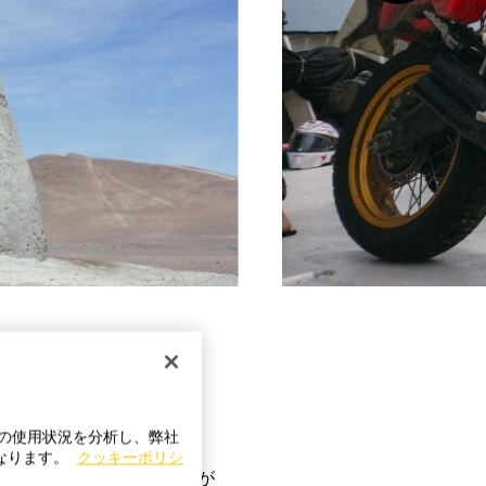
トの使用状況を分析し、弊社
チャリティー活動を行って
になります。
クッキーポリシ
an’s Ride」を通してつなが