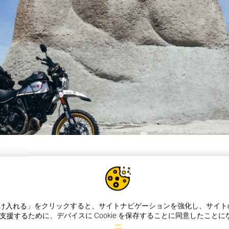
e を受け入れる」をクリックすると、サイトナビゲーションを強化し、サイ
有の前立腺がんとメンタルヘルスの認知度や健康意識を高める
援するために、デバイスに Cookie を保存することに同意したこと
ィはチャリティーイベント「The Distinguished Gentlem
ー