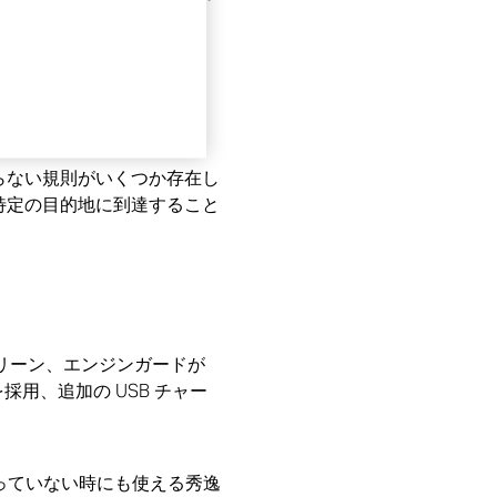
活動は、男性の自殺を減ら
らない規則がいくつか存在し
特定の目的地に到達すること
リーン、エンジンガードが
採用、追加の USB チャー
にも乗っていない時にも使える秀逸