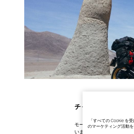
チャリティー
「すべての Cooki
モーベンバー財団は男性特
のマーケティング活動を支
います。財団とライダーコミュニテ