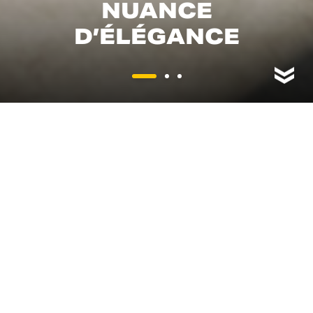
NUANCE
D’ÉLÉGANCE
DÉCOUVRIR
LA FAMILLE
La nouvelle génération de Scrambler Ducati est là pour
vous. Plus agréable que jamais, évoluée pour vous
emmener dans un nouveau mode Scrambler :
numériquement créatif, technologiquement exaltant, et
radicalement tourné vers l’avenir.