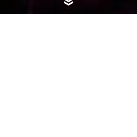
SCRAMBLER
DUCATI LIVE
Un projet spécial qui mêle musique live et récits de vie
de six des groupes italiens. La scène du Scrambler
s’ouvre pour une tournée avec les amplificateurs à fond.