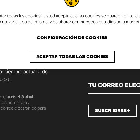
ptar todas las cookies”, usted acepta que las cookies se guarden en su dis
 analizar el uso del mismo, y colaborar con nuestros estudios para market
CONFIGURACIÓN DE COOKIES
ÍN
ACEPTAR TODAS LAS COOKIES
tar siempre actualizado
cati.
n el
art. 13 del
atos personales
 correo electrónico para
SUSCRIBIRSE