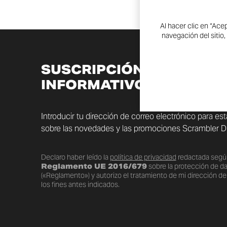
Al hacer clic en “Ace
navegación del sitio,
SUSCRIPCIÓN AL BOLET
INFORMATIVO
Introducir tu dirección de correo electrónico para es
sobre las novedades y las promociones Scrambler Du
Declaro haber leído la
política de privacidad
redactada segú
Reglamento UE 2016/679
sobre la protección de d
(«Reglamento») y autorizo el tratamiento de mi dirección de
los fines antes indicados.