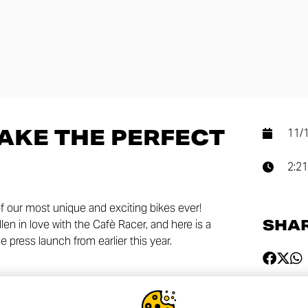
AKE THE PERFECT
11/
2:21
f our most unique and exciting bikes ever!
SHA
en in love with the Cafè Racer, and here is a
 press launch from earlier this year.