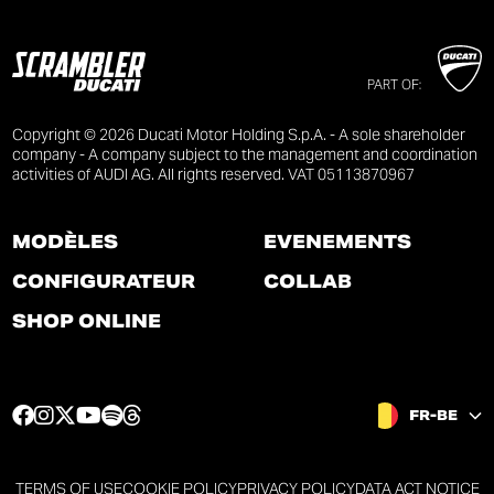
PART OF:
Copyright © 2026 Ducati Motor Holding S.p.A. - A sole shareholder
company - A company subject to the management and coordination
activities of AUDI AG. All rights reserved. VAT 05113870967
MODÈLES
ÉVÉNEMENTS
CONFIGURATEUR
COLLAB
SHOP ONLINE
F
I
T
Y
S
T
FR-BE
a
n
w
o
p
h
c
s
i
u
o
r
e
t
t
t
t
e
TERMS OF USE
COOKIE POLICY
PRIVACY POLICY
DATA ACT NOTICE