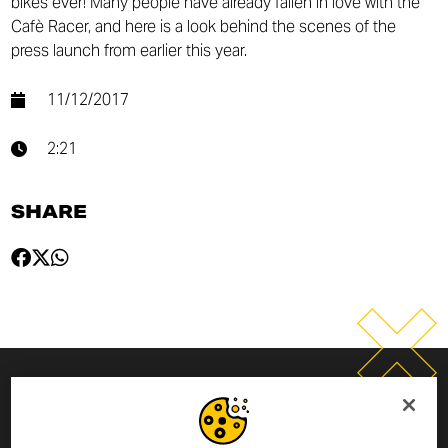
bikes ever! Many people have already fallen in love with the
Cafè Racer, and here is a look behind the scenes of the
press launch from earlier this year.
11/12/2017
2:21
SHARE
INSCRIVEZ-VOUS À LA
NEWSLETTER