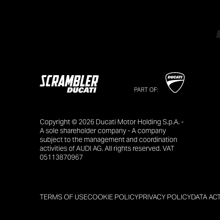
PART OF:
Copyright © 2026 Ducati Motor Holding S.p.A. -
A sole shareholder company - A company
subject to the management and coordination
activities of AUDI AG. All rights reserved. VAT
05113870967
TERMS OF USE
COOKIE POLICY
PRIVACY POLICY
DATA AC