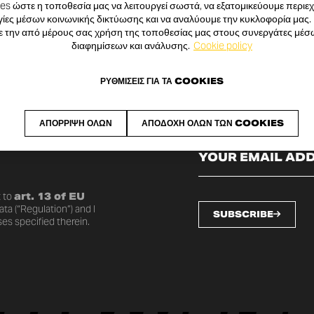
s ώστε η τοποθεσία μας να λειτουργεί σωστά, να εξατομικεύουμε περιεχό
ίες μέσων κοινωνικής δικτύωσης και να αναλύουμε την κυκλοφορία μας.
ε την από μέρους σας χρήση της τοποθεσίας μας στους συνεργάτες μέσ
διαφημίσεων και ανάλυσης.
Cookie policy
ΡΥΘΜΊΣΕΙΣ ΓΙΑ ΤΑ COOKIES
SLETTER
ΑΠΌΡΡΙΨΗ ΌΛΩΝ
ΑΠΟΔΟΧΉ ΌΛΩΝ ΤΩΝ COOKIES
o date with the latest
 to
art. 13 of EU
ta (“Regulation”) and I
SUBSCRIBE
es specified therein.