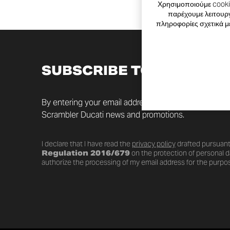
Χρησιμοποιούμε cookie
παρέχουμε λειτουργ
πληροφορίες σχετικά μ
SUBSCRIBE TO THE NEW
By entering your email address you will always be up t
Scrambler Ducati news and promotions.
I declare that I have read the
privacy policy
drafted pursuant
Regulation 2016/679
on the protection of personal da
authorize the processing of my email address for the purpos