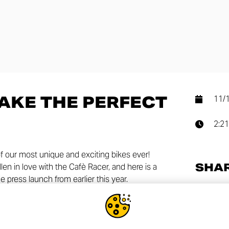
AKE THE PERFECT
11/
2:21
f our most unique and exciting bikes ever!
SHA
en in love with the Cafè Racer, and here is a
 press launch from earlier this year.