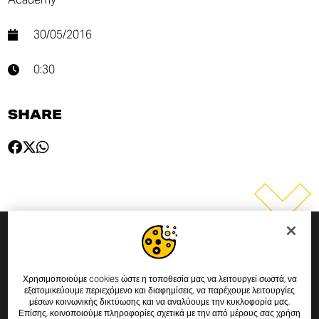
30/05/2016
0:30
SHARE
SUBSCRIBE TO THE NEWSLETTER
Χρησιμοποιούμε cookies ώστε η τοποθεσία μας να λειτουργεί σωστά, να
By entering your email address you will always be up to date
εξατομικεύουμε περιεχόμενο και διαφημίσεις, να παρέχουμε λειτουργίες
μέσων κοινωνικής δικτύωσης και να αναλύουμε την κυκλοφορία μας.
with the latest Scrambler Ducati news and promotions.
Επίσης, κοινοποιούμε πληροφορίες σχετικά με την από μέρους σας χρήση