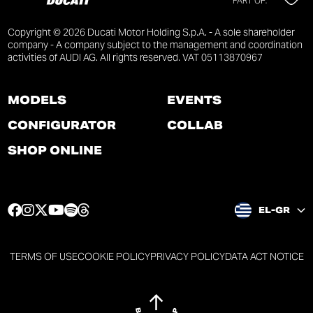
PART OF:
Copyright © 2026 Ducati Motor Holding S.p.A. - A sole shareholder
company - A company subject to the management and coordination
activities of AUDI AG. All rights reserved. VAT 05113870967
MODELS
EVENTS
CONFIGURATOR
COLLAB
SHOP ONLINE
F
I
T
Y
S
T
EL-GR
a
n
w
o
p
h
c
s
i
u
o
r
e
t
t
t
t
e
TERMS OF USE
COOKIE POLICY
PRIVACY POLICY
DATA ACT NOTICE
b
a
t
u
i
a
o
g
e
b
f
d
o
r
r
e
y
s
k
a
p
p
p
p