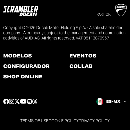
PART OF:
Copyright © 2026 Ducati Motor Holding S.p.A. - A sole shareholder
company - A company subject to the management and coordination
activities of AUDI AG. All rights reserved. VAT 05113870967
MODELOS
EVENTOS
CONFIGURADOR
COLLAB
SHOP ONLINE
F
I
T
Y
S
T
ES-MX
a
n
w
o
p
h
c
s
i
u
o
r
e
t
t
t
t
e
TERMS OF USE
COOKIE POLICY
PRIVACY POLICY
b
a
t
u
i
a