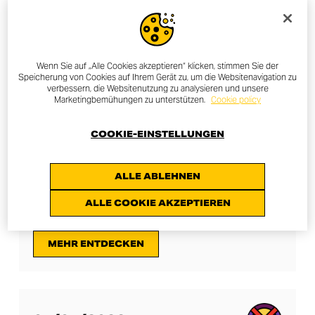
WERFEN SIE EINEN BLICK
AUF DIE KOMMENDEN
Wenn Sie auf „Alle Cookies akzeptieren“ klicken, stimmen Sie der
Speicherung von Cookies auf Ihrem Gerät zu, um die Websitenavigation zu
VERANSTALTUNGEN
verbessern, die Websitenutzung zu analysieren und unsere
Marketingbemühungen zu unterstützen.
Cookie policy
COOKIE-EINSTELLUNGEN
27/04/2023
ALLE ABLEHNEN
NEXT-GEN TOUR LONDON
ALLE COOKIE AKZEPTIEREN
MEHR ENTDECKEN