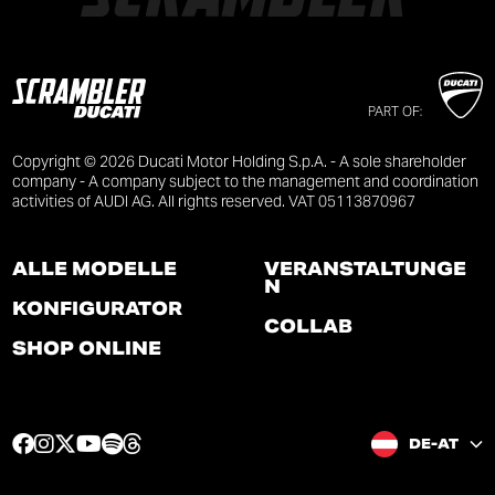
PART OF:
Copyright © 2026 Ducati Motor Holding S.p.A. - A sole shareholder
company - A company subject to the management and coordination
activities of AUDI AG. All rights reserved. VAT 05113870967
ALLE MODELLE
VERANSTALTUNGE
N
KONFIGURATOR
COLLAB
SHOP ONLINE
F
I
T
Y
S
T
DE-AT
a
n
w
o
p
h
c
s
i
u
o
r