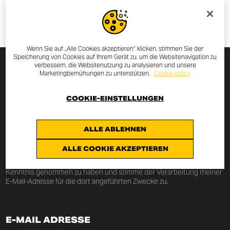
Wenn Sie auf „Alle Cookies akzeptieren“ klicken, stimmen Sie der
Speicherung von Cookies auf Ihrem Gerät zu, um die Websitenavigation zu
verbessern, die Websitenutzung zu analysieren und unsere
Marketingbemühungen zu unterstützen.
Cookie policy
MELDE DICH ZUM NEWSLETTER
AN
COOKIE-EINSTELLUNGEN
Durch die Eingabe Deiner E-Mail Adresse erhältst Du alle
Neuigkeiten und Aktionen rund um Scrambler Ducati.
ALLE ABLEHNEN
ALLE COOKIE AKZEPTIEREN
Hiermit erkläre ich, vom
Art. 13 der Verordnung EU
2016/679
über den
datenschutzvereinbarung
(„Verordnung“)
Kenntnis genommen zu haben und stimme der Verarbeitung meiner
E-Mail-Adresse für die dort angeführten Zwecke zu.