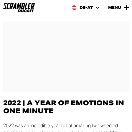
DE-AT
MENU
2022 | A YEAR OF EMOTIONS IN
ONE MINUTE
2022 was an incredible year full of amazing two wheeled