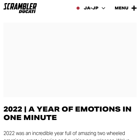
JA-JP
MENU
2022 | A YEAR OF EMOTIONS IN
ONE MINUTE
2022 was an incredible year full of amazing two wheeled