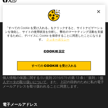
「すべての Cookie を受け入れる」をクリックすると、サイトナビゲーショ
ンを強化し、サイトの使用状況を分析し、弊社のマーケティング活動を支援
するために、デバイスに Cookie を保存することに同意したことになりま
ニュースレターのお申し込み
す。
クッキーポリシー
下記にメールアドレスを入力すると、スクランブラー・ド
COOKIE 設定
ゥカティの最新ニュースやプロモーションをお届けしま
す。スクランブラー・ドゥカティの最新ニュースやキャン
すべての COOKIE を受け入れる
ペーン情報をお届けします。
個人情報の保護に関する EU 規則 2016/679 の第 13 条 (「規則」)
個
人データの取り扱いについて
。また、上記の目的のために私の電子
メールアドレスを取り扱われることに同意します。