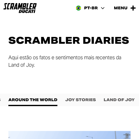
PT-BR
MENU
SCRAMBLER DIARIES
Aqui estão os fatos e sentimentos mais recentes da
Land of Joy.
S
AROUND THE WORLD
JOY STORIES
LAND OF JOY