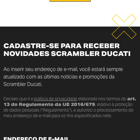
CADASTRE-SE PARA RECEBER
NOVIDADES SCRAMBLER DUCATI
Ao inserir seu endereço de e-mail, você estará sempre
atualizado com as últimas notícias e promoções da
Scrambler Ducati.
Declaro que li a
política de privacidade
elaborada nos termos do
art.
13 do Regulamento da UE 2016/679
, relativo à proteção
de dados pessoais (“Regulamento”), e autorizo o processamento do
meu endereço de e-mail para os fins especificados nele.