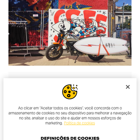
AROUND THE WORLD
SKATE & SURF FILM FESTIVAL:
SCRAMBLER® AS BRAND
Ao clicar em “Aceitar todos os cookies”, você concorda com o
PARTNER
armazenamento de cookies no seu dispositivo para melhorar a navegação
no site, analisar o uso do site e ajudar em nossos esforços de
marketing.
Política de cookies
DEFINIÇÕES DE COOKIES