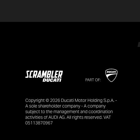
PART OF:
Copyright © 2026 Ducati Motor Holding S.p.A. -
A sole shareholder company - A company
subject to the management and coordination
activities of AUDI AG. All rights reserved. VAT
05113870967