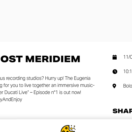
POST MERIDIEM
11/
10:
s recording studios? Hurry up! The Eugenia
g for you to live together an immersive music-
Bol
 Ducati Live” – Episode n°1 is out now!
ayAndEnjoy
SHA