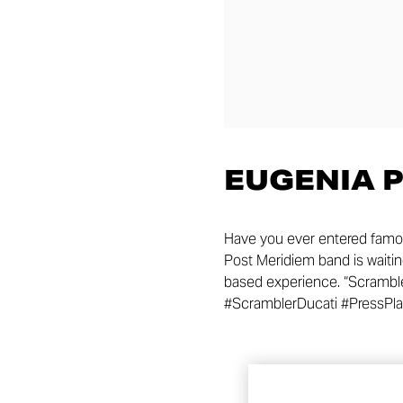
EUGENIA 
Have you ever entered famou
Post Meridiem band is waitin
based experience. “Scrambler
#ScramblerDucati #PressPl