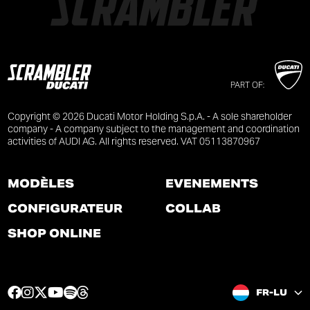
PART OF:
Copyright © 2026 Ducati Motor Holding S.p.A. - A sole shareholder
company - A company subject to the management and coordination
activities of AUDI AG. All rights reserved. VAT 05113870967
MODÈLES
ÉVÉNEMENTS
CONFIGURATEUR
COLLAB
SHOP ONLINE
F
I
T
Y
S
T
FR-LU
a
n
w
o
p
h