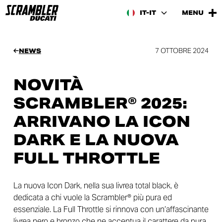
IT-IT
MENU
7 OTTOBRE 2024
NEWS
NOVITÀ
SCRAMBLER® 2025:
ARRIVANO LA ICON
DARK E LA NUOVA
FULL THROTTLE
La nuova Icon Dark, nella sua livrea total black, è
dedicata a chi vuole la Scrambler® più pura ed
essenziale. La Full Throttle si rinnova con un’affascinante
livrea nero e bronzo che ne accentua il carattere da pura