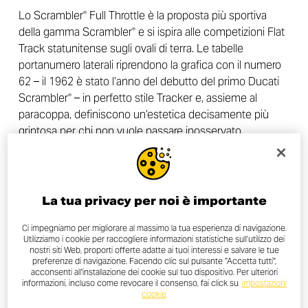
Lo Scrambler
Full Throttle è la proposta più sportiva
®
della gamma Scrambler
e si ispira alle competizioni Flat
®
Track statunitense sugli ovali di terra. Le tabelle
portanumero laterali riprendono la grafica con il numero
62 – il 1962 è stato l’anno del debutto del primo Ducati
Scrambler
– in perfetto stile Tracker e, assieme al
®
paracoppa, definiscono un’estetica decisamente più
grintosa per chi non vuole passare inosservato.
Il carattere sportivo del Full Throttle 2025 è sottolineato
dal rivestimento della sella e dalla livrea heritage in nero e
bronzo, colore ripreso anche dai cerchi in alluminio,
La tua privacy per noi è importante
ispirata alle moto e auto da competizione anni 70 e della
Ci impegniamo per migliorare al massimo la tua esperienza di navigazione.
finitura nera dei paracalore dello scarico e delle cover
Utilizziamo i cookie per raccogliere informazioni statistiche sull’utilizzo dei
laterali anteriori.
nostri siti Web, proporti offerte adatte ai tuoi interessi e salvare le tue
preferenze di navigazione. Facendo clic sul pulsante "Accetta tutti",
acconsenti all'installazione dei cookie sul tuo dispositivo. Per ulteriori
Il manubrio ribassato a sezione variabile, il parafango
informazioni, incluso come revocare il consenso, fai click su
impostazioni
cookie
anteriore corto e il codino sportivo, privo del parafango