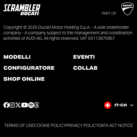
PART OF:
Copyright © 2026 Ducati Motor Holding S.p.A. - A sole shareholder
company - A company subject to the management and coordination
activities of AUDI AG. All rights reserved. VAT 05113870967
MODELLI
EVENTI
CONFIGURATORE
COLLAB
SHOP ONLINE
F
I
T
Y
S
T
IT-CH
a
n
w
o
p
h
c
s
i
u
o
r
e
t
t
t
t
e
TERMS OF USE
COOKIE POLICY
PRIVACY POLICY
DATA ACT NOTICE
b
a
t
u
i
a
o
g
e
b
f
d