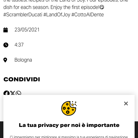
dish for each season. Enjoy the first episode!😋
#ScramblerDucati #LandOfJoy #CottoAlDente
23/05/2021
4:37
Bologna
CONDIVIDI
La tua privacy per noi è importante
Ci impegniamo per migliorare al massimo la tua esperienza di navigazione.