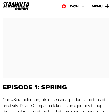
IT-CH
MENU
EPISODE 1: SPRING
One #ScramblerIcon, lots of seasonal products and tons of
creativity: Davide Campagna takes us on a journey through
the tastiest recipes of the Land of Joy. Four episodes, one