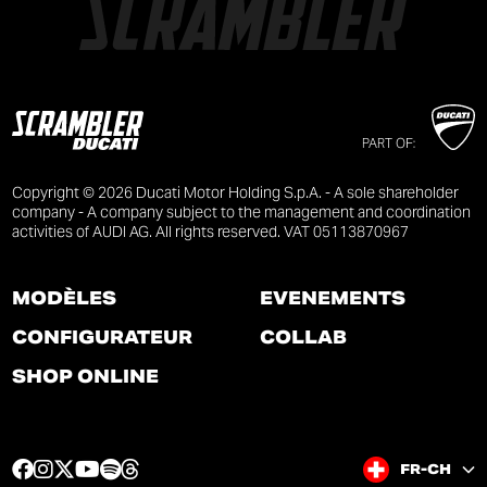
PART OF:
Copyright © 2026 Ducati Motor Holding S.p.A. - A sole shareholder
company - A company subject to the management and coordination
activities of AUDI AG. All rights reserved. VAT 05113870967
MODÈLES
ÉVÉNEMENTS
CONFIGURATEUR
COLLAB
SHOP ONLINE
F
I
T
Y
S
T
FR-CH