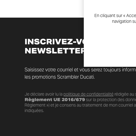
En cliquant sur « Acce
navigation su
INSCRIVEZ-VOUS À LA
NEWSLETTER
Saisissez votre courriel et vous serez toujours infor
les promotions Scrambler Ducati.
Je déclare avoir lu la
politique de confidentialité
rédigée au x
Règlement UE 2016/679
sur la protection des donn
Règlement ») et je consens au traitement de mon courriel au
indiquées.