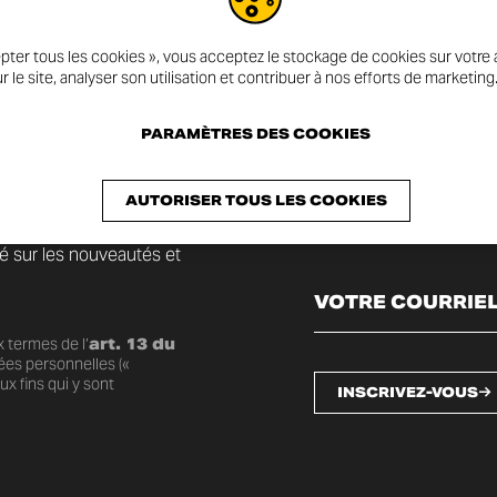
pter tous les cookies », vous acceptez le stockage de cookies sur votre a
r le site, analyser son utilisation et contribuer à nos efforts de marketing
PARAMÈTRES DES COOKIES
AUTORISER TOUS LES COOKIES
mé sur les nouveautés et
 termes de l’
art. 13 du
ées personnelles («
x fins qui y sont
INSCRIVEZ-VOUS