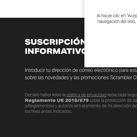
Al hacer clic en “Ace
navegación del sitio,
SUSCRIPCIÓN AL BOLET
INFORMATIVO
Introducir tu dirección de correo electrónico para es
sobre las novedades y las promociones Scrambler Du
Declaro haber leído la
política de privacidad
redactada segú
Reglamento UE 2016/679
sobre la protección de d
(«Reglamento») y autorizo el tratamiento de mi dirección de
los fines antes indicados.