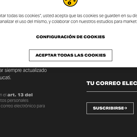
ptar todas las cookies”, usted acepta que las cookies se guarden en su dis
 analizar el uso del mismo, y colaborar con nuestros estudios para market
CONFIGURACIÓN DE COOKIES
ÍN
ACEPTAR TODAS LAS COOKIES
tar siempre actualizado
cati.
n el
art. 13 del
atos personales
 correo electrónico para
SUSCRIBIRSE