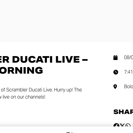
 DUCATI LIVE –
08/
ORNING
7:41
Bol
 of Scrambler Ducati Live. Hurry up! The
 live on our channels!
SHA