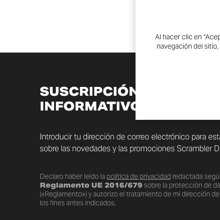
Al hacer clic en “Ace
navegación del sitio,
SUSCRIPCIÓN AL BOLET
INFORMATIVO
Introducir tu dirección de correo electrónico para es
sobre las novedades y las promociones Scrambler Du
Declaro haber leído la
política de privacidad
redactada segú
Reglamento UE 2016/679
sobre la protección de d
(«Reglamento») y autorizo el tratamiento de mi dirección de
los fines antes indicados.