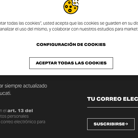
ptar todas las cookies”, usted acepta que las cookies se guarden en su dis
 analizar el uso del mismo, y colaborar con nuestros estudios para market
CONFIGURACIÓN DE COOKIES
ÍN
ACEPTAR TODAS LAS COOKIES
tar siempre actualizado
cati.
n el
art. 13 del
atos personales
 correo electrónico para
SUSCRIBIRSE