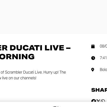
 DUCATI LIVE –
08/
ORNING
7:41
Bol
 of Scrambler Ducati Live. Hurry up! The
 live on our channels!
SHA