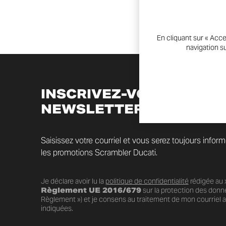
En cliquant sur « Acce
navigation su
INSCRIVEZ-VOUS À LA
NEWSLETTER
Saisissez votre courriel et vous serez toujours infor
les promotions Scrambler Ducati.
Je déclare avoir lu la
politique de confidentialité
rédigée au x
Règlement UE 2016/679
sur la protection des donn
Règlement ») et je consens au traitement de mon courriel au
indiquées.