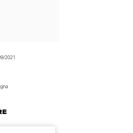
09/2021
ogna
RE