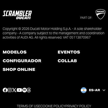
PART OF:
Copyright © 2026 Ducati Motor Holding S.p.A. - A sole shareholder
company - A company subject to the management and coordination
activities of AUDI AG. All rights reserved. VAT 05113870967
MODELOS
EVENTOS
CONFIGURADOR
COLLAB
SHOP ONLINE
F
I
T
Y
S
T
ES-AR
a
n
w
o
p
h
c
s
i
u
o
r
e
t
t
t
t
e
TERMS OF USE
COOKIE POLICY
PRIVACY POLICY