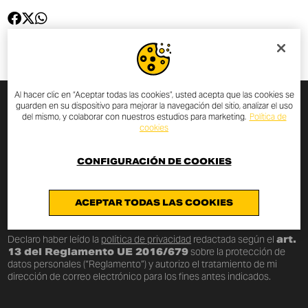
Al hacer clic en “Aceptar todas las cookies”, usted acepta que las cookies se
guarden en su dispositivo para mejorar la navegación del sitio, analizar el uso
del mismo, y colaborar con nuestros estudios para marketing.
Política de
SUSCRIPCIÓN AL BOLETÍN
cookies
INFORMATIVO
CONFIGURACIÓN DE COOKIES
Introducir tu dirección de correo electrónico para estar
siempre actualizado sobre las novedades y las promociones
ACEPTAR TODAS LAS COOKIES
Scrambler Ducati.
Declaro haber leído la
política de privacidad
redactada según el
art.
13 del Reglamento UE 2016/679
sobre la protección de
datos personales (“Reglamento”) y autorizo el tratamiento de mi
dirección de correo electrónico para los fines antes indicados.