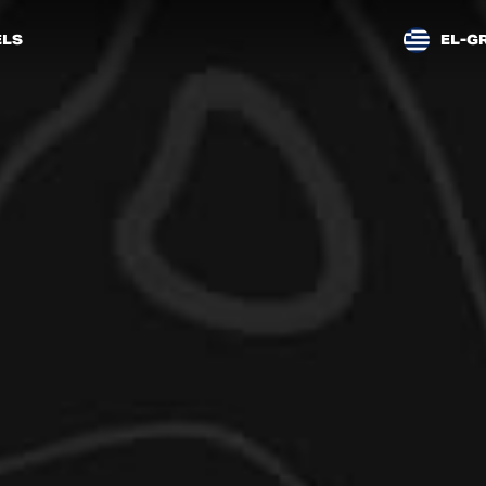
LS
EL-G