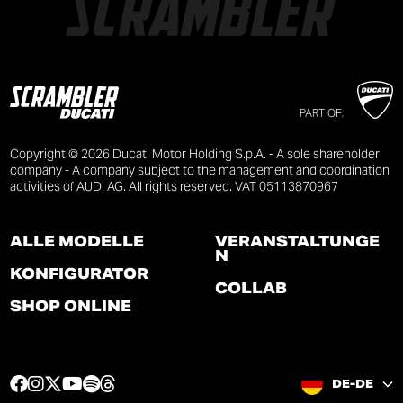
PART OF:
Copyright © 2026 Ducati Motor Holding S.p.A. - A sole shareholder
company - A company subject to the management and coordination
activities of AUDI AG. All rights reserved. VAT 05113870967
ALLE MODELLE
VERANSTALTUNGE
N
KONFIGURATOR
COLLAB
SHOP ONLINE
F
I
T
Y
S
T
DE-DE
a
n
w
o
p
h