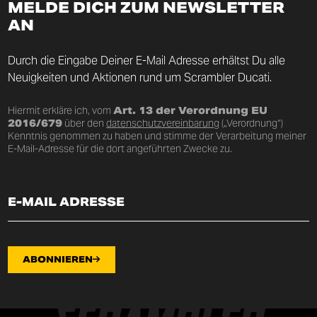
MELDE DICH ZUM NEWSLETTER
AN
Durch die Eingabe Deiner E-Mail Adresse erhältst Du alle
Neuigkeiten und Aktionen rund um Scrambler Ducati.
Hiermit erkläre ich, vom
Art. 13 der Verordnung EU
2016/679
über den
datenschutzvereinbarung
(„Verordnung“)
Kenntnis genommen zu haben und stimme der Verarbeitung meiner
E-Mail-Adresse für die dort angeführten Zwecke zu.
ABONNIEREN