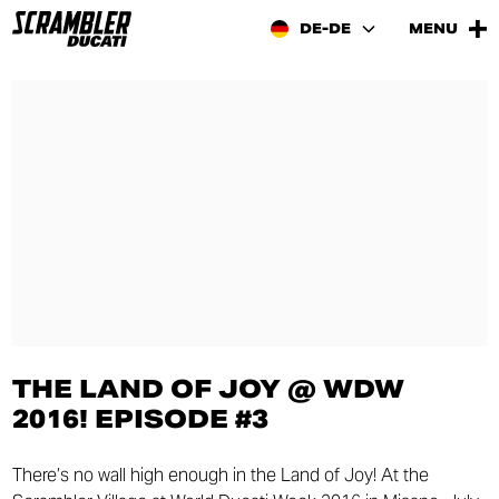
DE-DE
MENU
THE LAND OF JOY @ WDW
2016! EPISODE #3
There’s no wall high enough in the Land of Joy! At the