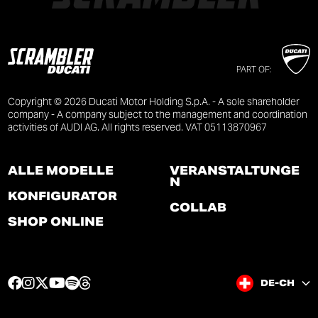
PART OF:
Copyright © 2026 Ducati Motor Holding S.p.A. - A sole shareholder
company - A company subject to the management and coordination
activities of AUDI AG. All rights reserved. VAT 05113870967
ALLE MODELLE
VERANSTALTUNGE
N
KONFIGURATOR
COLLAB
SHOP ONLINE
F
I
T
Y
S
T
DE-CH
a
n
w
o
p
h
c
s
i
u
o
r