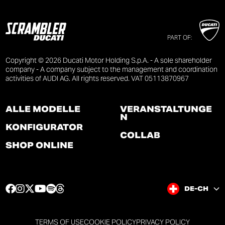
PART OF:
Copyright © 2026 Ducati Motor Holding S.p.A. - A sole shareholder
company - A company subject to the management and coordination
activities of AUDI AG. All rights reserved. VAT 05113870967
ALLE MODELLE
VERANSTALTUNGE
N
KONFIGURATOR
COLLAB
SHOP ONLINE
F
I
T
Y
S
T
DE-CH
a
n
w
o
p
h
c
s
i
u
o
r
e
t
t
t
t
e
TERMS OF USE
COOKIE POLICY
PRIVACY POLICY