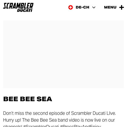
DE-CH
MENU
BEE BEE SEA
Don’t miss the second episode of Scrambler Ducati LIve.
Hurry up! The Bee Bee Sea band video is now live on our
channels! #ScramblerDucati #PressPlayAndEnjoy