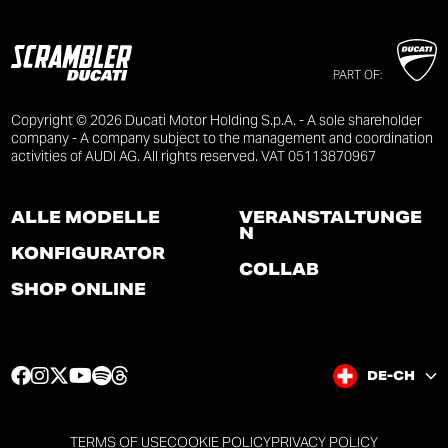
PART OF:
Copyright © 2026 Ducati Motor Holding S.p.A. - A sole shareholder
company - A company subject to the management and coordination
activities of AUDI AG. All rights reserved. VAT 05113870967
ALLE MODELLE
VERANSTALTUNGE
N
KONFIGURATOR
COLLAB
SHOP ONLINE
F
I
T
Y
S
T
DE-CH
a
n
w
o
p
h
c
s
i
u
o
r
e
t
t
t
t
e
TERMS OF USE
COOKIE POLICY
PRIVACY POLICY