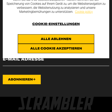
Speicherung von Cookies auf Ihrem Gerät zu, um die Websitenavigation zu
verbessern, die Websitenutzung zu analysieren und unsere
Durch die Eingabe Deiner E-Mail Adresse erhältst Du alle
Marketingbemühungen zu unterstützen.
Cookie policy
Neuigkeiten und Aktionen rund um Scrambler Ducati.
COOKIE-EINSTELLUNGEN
Hiermit erkläre ich, vom
Art. 13 der Verordnung EU
2016/679
über den
datenschutzvereinbarung
(„Verordnung“)
Kenntnis genommen zu haben und stimme der Verarbeitung meiner
ALLE ABLEHNEN
E-Mail-Adresse für die dort angeführten Zwecke zu.
ALLE COOKIE AKZEPTIEREN
ABONNIEREN