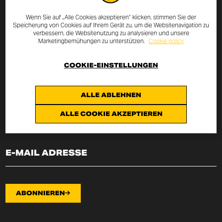
MELDE DICH ZUM NEWSLETTER
Wenn Sie auf „Alle Cookies akzeptieren“ klicken, stimmen Sie der
Speicherung von Cookies auf Ihrem Gerät zu, um die Websitenavigation zu
AN
verbessern, die Websitenutzung zu analysieren und unsere
Marketingbemühungen zu unterstützen.
Cookie policy
Durch die Eingabe Deiner E-Mail Adresse erhältst Du alle
Neuigkeiten und Aktionen rund um Scrambler Ducati.
COOKIE-EINSTELLUNGEN
Hiermit erkläre ich, vom
Art. 13 der Verordnung EU
ALLE ABLEHNEN
2016/679
über den
datenschutzvereinbarung
(„Verordnung“)
Kenntnis genommen zu haben und stimme der Verarbeitung meiner
ALLE COOKIE AKZEPTIEREN
E-Mail-Adresse für die dort angeführten Zwecke zu.
ABONNIEREN