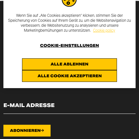
Wenn Sie auf „Alle Cookies akzeptieren“ klicken, stimmen Sie der
MELDE DICH ZUM NEWSLETTER
Speicherung von Cookies auf Ihrem Gerät zu, um die Websitenavigation zu
verbessern, die Websitenutzung zu analysieren und unsere
AN
Marketingbemühungen zu unterstützen.
Cookie policy
Durch die Eingabe Deiner E-Mail Adresse erhältst Du alle
COOKIE-EINSTELLUNGEN
Neuigkeiten und Aktionen rund um Scrambler Ducati.
ALLE ABLEHNEN
Hiermit erkläre ich, vom
Art. 13 der Verordnung EU
2016/679
über den
datenschutzvereinbarung
(„Verordnung“)
ALLE COOKIE AKZEPTIEREN
Kenntnis genommen zu haben und stimme der Verarbeitung meiner
E-Mail-Adresse für die dort angeführten Zwecke zu.
ABONNIEREN