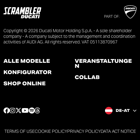
PART OF:
Copyright © 2026 Ducati Motor Holding S.p.A. - A sole shareholder
company - A company subject to the management and coordination
activities of AUDI AG. All rights reserved. VAT 05113870967
ALLE MODELLE
VERANSTALTUNGE
N
KONFIGURATOR
COLLAB
SHOP ONLINE
F
I
T
Y
S
T
DE-AT
a
n
w
o
p
h
c
s
i
u
o
r
e
t
t
t
t
e
TERMS OF USE
COOKIE POLICY
PRIVACY POLICY
DATA ACT NOTICE
b
a
t
u
i
a