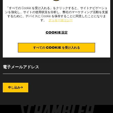
「すべての Cookie を受け入れる」をクリックすると、サイトナビゲーショ
下記にメールアドレスを入力すると、スクランブラー・ド
ンを強化し、サイトの使用状況を分析し、弊社のマーケティング活動を支援
ゥカティの最新ニュースやプロモーションをお届けしま
するために、デバイスに Cookie を保存することに同意したことになりま
す。
クッキーポリシー
す。スクランブラー・ドゥカティの最新ニュースやキャン
ペーン情報をお届けします。
COOKIE 設定
個人情報の保護に関する EU 規則 2016/679 の第 13 条 (「規則」)
個
人データの取り扱いについて
。また、上記の目的のために私の電子
すべての COOKIE を受け入れる
メールアドレスを取り扱われることに同意します。
申し込み