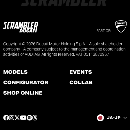
PART OF:
Copyright © 2026 Ducati Motor Holding S.p.A. - A sole shareholder
company - A company subject to the management and coordination
activities of AUDI AG. All rights reserved. VAT 05113870967
MODELS
EVENTS
CONFIGURATOR
COLLAB
SHOP ONLINE
F
I
T
Y
S
T
JA-JP
a
n
w
o
p
h
c
s
i
u
o
r