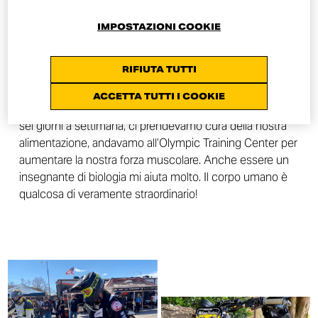
Quando ho iniziato a fare Flat Track ho iniziato ad andare
IMPOSTAZIONI COOKIE
in palestra. Ma il Flat Track ti permette di essere veloce
anche con qualche anno in più. Brad Spencer ha vinto la
RIFIUTA TUTTI
medaglia d’oro agli X-Games quando aveva 60 anni.
Senza nemmeno sudare! Io credo di giovarmi ancora
ACCETTA TUTTI I COOKIE
oggi delle giornate da paraciclista: andavamo in bicicletta
sei giorni a settimana, ci prendevamo cura della nostra
alimentazione, andavamo all’Olympic Training Center per
aumentare la nostra forza muscolare. Anche essere un
insegnante di biologia mi aiuta molto. Il corpo umano è
qualcosa di veramente straordinario!