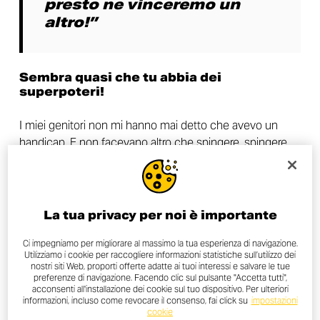
presto ne vinceremo un
altro!”
Sembra quasi che tu abbia dei
superpoteri!
I miei genitori non mi hanno mai detto che avevo un
handicap. E non facevano altro che spingere, spingere,
spingere. Ecco perché so andare a una sola velocità,
quella massima. Mentre correvo ho preso una laurea e
due master. Studiavo anatomia, andavo a fare le
qualifiche, tornavo a casa, “Papà, prepara le moto!”,
La tua privacy per noi è importante
“Mamma, prepara i panini!”, studiavo biologia, facevo
halfpipe nel mio cortile e così via. Si riesce a fare tutto,
Ci impegniamo per migliorare al massimo la tua esperienza di navigazione.
Utilizziamo i cookie per raccogliere informazioni statistiche sull’utilizzo dei
basta seguire un programma serrato!
nostri siti Web, proporti offerte adatte ai tuoi interessi e salvare le tue
preferenze di navigazione. Facendo clic sul pulsante "Accetta tutti",
acconsenti all'installazione dei cookie sul tuo dispositivo. Per ulteriori
E mantenersi in forma. Come ti tieni
informazioni, incluso come revocare il consenso, fai click su
impostazioni
allenato?
cookie