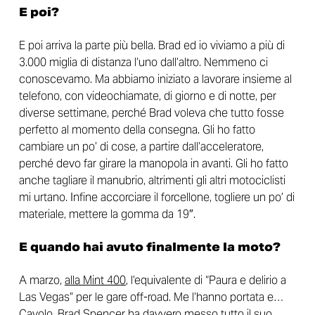
E poi?
E poi arriva la parte più bella. Brad ed io viviamo a più di
3.000 miglia di distanza l’uno dall’altro. Nemmeno ci
conoscevamo. Ma abbiamo iniziato a lavorare insieme al
telefono, con videochiamate, di giorno e di notte, per
diverse settimane, perché Brad voleva che tutto fosse
perfetto al momento della consegna. Gli ho fatto
cambiare un po’ di cose, a partire dall’acceleratore,
perché devo far girare la manopola in avanti. Gli ho fatto
anche tagliare il manubrio, altrimenti gli altri motociclisti
mi urtano. Infine accorciare il forcellone, togliere un po’ di
materiale, mettere la gomma da 19″.
E quando hai avuto finalmente la moto?
A marzo,
alla Mint 400
, l’equivalente di “Paura e delirio a
Las Vegas” per le gare off-road. Me l’hanno portata e…
Cavolo, Brad Spencer ha davvero messo tutto il suo