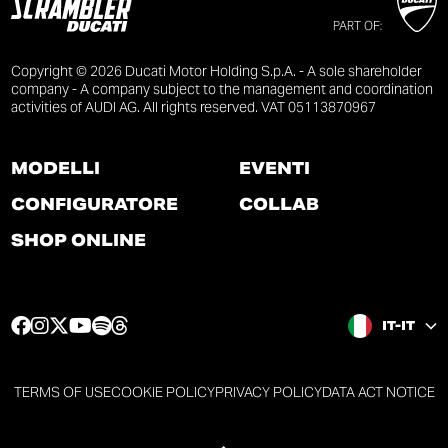
PART OF:
Copyright © 2026 Ducati Motor Holding S.p.A. - A sole shareholder
company - A company subject to the management and coordination
activities of AUDI AG. All rights reserved. VAT 05113870967
MODELLI
EVENTI
CONFIGURATORE
COLLAB
SHOP ONLINE
L
L
L
L
L
L
IT-IT
a
a
a
a
a
a
p
p
p
p
p
p
a
a
a
a
a
a
TERMS OF USE
COOKIE POLICY
PRIVACY POLICY
DATA ACT NOTICE
g
g
g
g
g
g
i
i
i
i
i
i
n
n
n
n
n
n