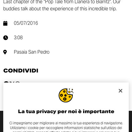
Last chapter of the “Pop Tale from Llanera to Biarritz”. Our
buddies talk about the experience of this incredible trip.
05/07/2016
3:08
Pasaia San Pedro
CONDIVIDI
La tua privacy per noi è importante
Ci impegniamo per migliorare al massimo la tua esperienza di navigazione.
ISCRIVITI ALLA NEWSLETTER
Utilizziamo i cookie per raccogliere informazioni statistiche sull’utilizzo dei