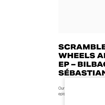
SCRAMBLE
WHEELS A
EP – BILB
SÉBASTIA
Our travel buddies continue 
episode of this pop tale from