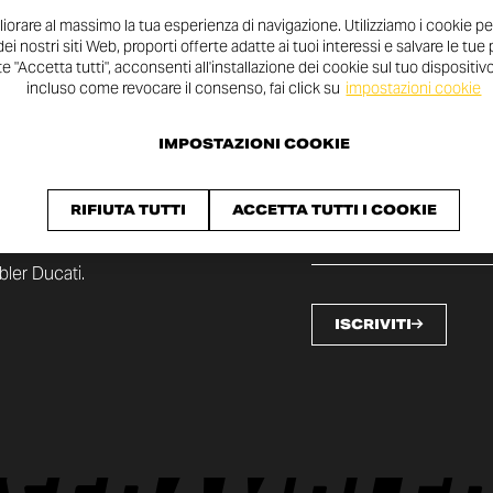
orare al massimo la tua esperienza di navigazione. Utilizziamo i cookie pe
 dei nostri siti Web, proporti offerte adatte ai tuoi interessi e salvare le tu
 "Accetta tutti", acconsenti all'installazione dei cookie sul tuo dispositivo.
incluso come revocare il consenso, fai click su
impostazioni cookie
IMPOSTAZIONI COOKIE
TTER
RIFIUTA TUTTI
ACCETTA TUTTI I COOKIE
bler Ducati.
ISCRIVITI