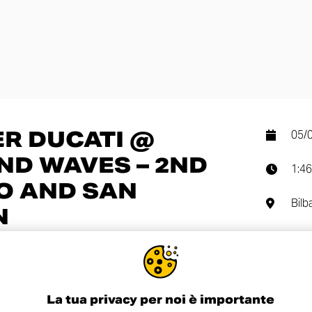
R DUCATI @
05/
ND WAVES – 2ND
1:46
AO AND SAN
Bilb
N
COND
the trip on the north of Spain. Enjoy the second
 Llanera to Biarritz with Scrambler Ducati.
La tua privacy per noi è importante