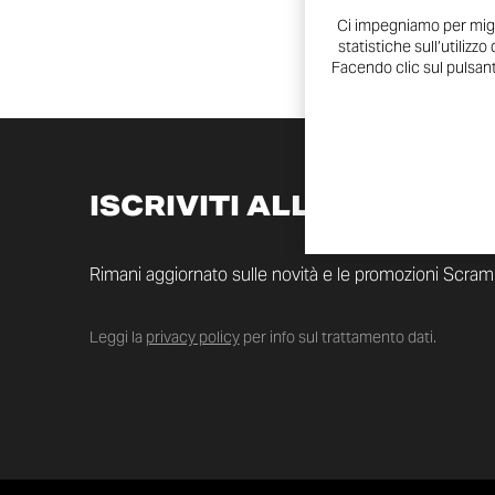
Ci impegniamo per migli
statistiche sull’utilizzo
Facendo clic sul pulsante
ISCRIVITI ALLA NEWSLE
Rimani aggiornato sulle novità e le promozioni Scram
Leggi la
privacy policy
per info sul trattamento dati.