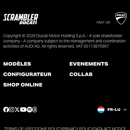
PART OF:
Copyright © 2026 Ducati Motor Holding S.p.A. - A sole shareholder
company - A company subject to the management and coordination
activities of AUDI AG. All rights reserved. VAT 05113870967
MODÈLES
ÉVÉNEMENTS
CONFIGURATEUR
COLLAB
SHOP ONLINE
F
I
T
Y
S
T
FR-LU
a
n
w
o
p
h
c
s
i
u
o
r
e
t
t
t
t
e
TERMS OF USE
COOKIE POLICY
PRIVACY POLICY
DATA ACT NOTICE