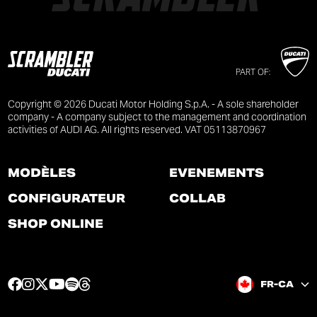
PART OF:
Copyright © 2026 Ducati Motor Holding S.p.A. - A sole shareholder
company - A company subject to the management and coordination
activities of AUDI AG. All rights reserved. VAT 05113870967
MODÈLES
ÉVÉNEMENTS
CONFIGURATEUR
COLLAB
SHOP ONLINE
F
I
T
Y
S
T
FR-CA
a
n
w
o
p
h
c
s
i
u
o
r