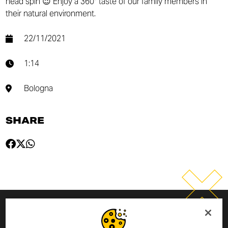
head spin 😉 Enjoy a 360° taste of our family members in
their natural environment.
22/11/2021
1:14
Bologna
SHARE
INSCRIVEZ-VOUS À LA