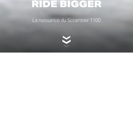
RIDE BIGGER
La naissance du Scrambler 1100
UN NOUVEAU CHAPITRE
En 2018, l’univers Scrambler franchit une nouvelle étape
et s’agrandit. Voici le Scrambler 1100 : une moto plus
imposante, plus musclée et plus mature, conçue pour
ceux qui souhaitent repousser les frontières urbaines
sans sacrifier l’esprit libre du projet initial.Il ne s’agit pas
d’une simple évolution du 800 : c’est le premier 1100 de