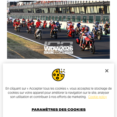
LAND OF JOY
WDW 2026 TICKETS ARE NOW
En cliquant sur « Accepter tous les cookies », vous acceptez le stockage de
AVAILABLE
cookies sur votre appareil pour améliorer la navigation sur le site, analyser
son utilisation et contribuer à nos efforts de marketing.
Cookie policy
PARAMÈTRES DES COOKIES