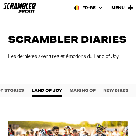
FR-BE
MENU
SCRAMBLER DIARIES
Les dernières aventures et émotions du Land of Joy.
Y STORIES
LAND OF JOY
MAKING OF
NEW BIKES