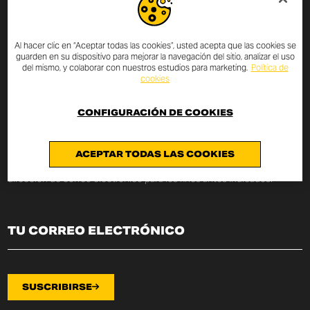
SUSCRIPCIÓN AL BOLETÍN
INFORMATIVO
Al hacer clic en “Aceptar todas las cookies”, usted acepta que las cookies se
guarden en su dispositivo para mejorar la navegación del sitio, analizar el uso
del mismo, y colaborar con nuestros estudios para marketing.
Política de
Introducir tu dirección de correo electrónico para estar
cookies
siempre actualizado sobre las novedades y las promociones
Scrambler Ducati.
CONFIGURACIÓN DE COOKIES
Declaro haber leído la
política de privacidad
redactada según el
art.
13 del Reglamento UE 2016/679
sobre la protección de
ACEPTAR TODAS LAS COOKIES
datos personales («Reglamento») y autorizo el tratamiento de mi
dirección de correo electrónico para los fines antes indicados.
SUSCRIBIRSE