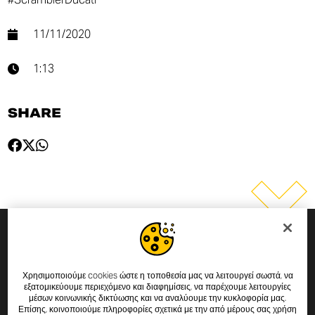
11/11/2020
1:13
SHARE
SUBSCRIBE TO THE NEWSLETTER
Χρησιμοποιούμε cookies ώστε η τοποθεσία μας να λειτουργεί σωστά, να
By entering your email address you will always be up to date
εξατομικεύουμε περιεχόμενο και διαφημίσεις, να παρέχουμε λειτουργίες
μέσων κοινωνικής δικτύωσης και να αναλύουμε την κυκλοφορία μας.
with the latest Scrambler Ducati news and promotions.
Επίσης, κοινοποιούμε πληροφορίες σχετικά με την από μέρους σας χρήση