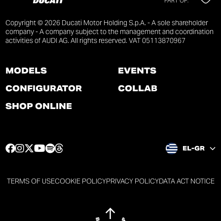
PART OF:
Copyright © 2026 Ducati Motor Holding S.p.A. - A sole shareholder
company - A company subject to the management and coordination
activities of AUDI AG. All rights reserved. VAT 05113870967
MODELS
EVENTS
CONFIGURATOR
COLLAB
SHOP ONLINE
F
I
T
Y
S
T
EL-GR
a
n
w
o
p
h
c
s
i
u
o
r
e
t
t
t
t
e
TERMS OF USE
COOKIE POLICY
PRIVACY POLICY
DATA ACT NOTICE
b
a
t
u
i
a
o
g
e
b
f
d
o
r
r
e
y
s
k
a
p
p
p
p