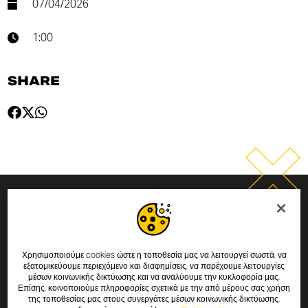
07/04/2026
1:00
SHARE
SUBSCRIBE TO THE NEWSLETTER
By entering your email address you will always be up to date
Χρησιμοποιούμε cookies ώστε η τοποθεσία μας να λειτουργεί σωστά, να
εξατομικεύουμε περιεχόμενο και διαφημίσεις, να παρέχουμε λειτουργίες
with the latest Scrambler Ducati news and promotions.
μέσων κοινωνικής δικτύωσης και να αναλύουμε την κυκλοφορία μας.
Επίσης, κοινοποιούμε πληροφορίες σχετικά με την από μέρους σας χρήση
της τοποθεσίας μας στους συνεργάτες μέσων κοινωνικής δικτύωσης,
I declare that I have read the
privacy policy
drafted pursuant to
art.